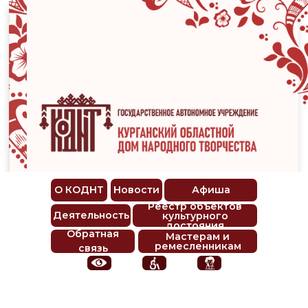
О КОДНТ
Новости
Афиша
Реестр объектов
Деятельность
культурного
достояния
Обратная
Мастерам и
ремесленникам
связь