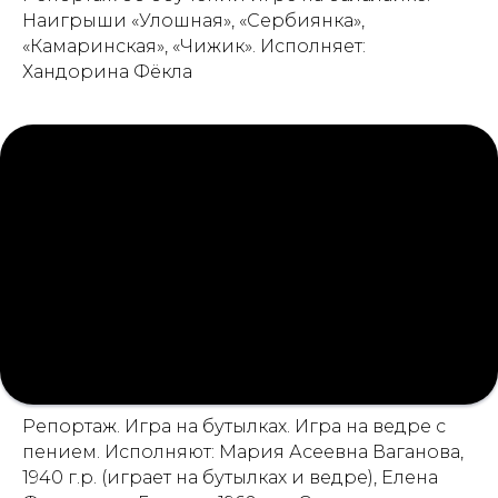
Наигрыши «Улошная», «Сербиянка»,
«Камаринская», «Чижик». Исполняет:
Хандорина Фёкла
Репортаж. Игра на бутылках. Игра на ведре с
пением. Исполняют: Мария Асеевна Ваганова,
1940 г.р. (играет на бутылках и ведре), Елена