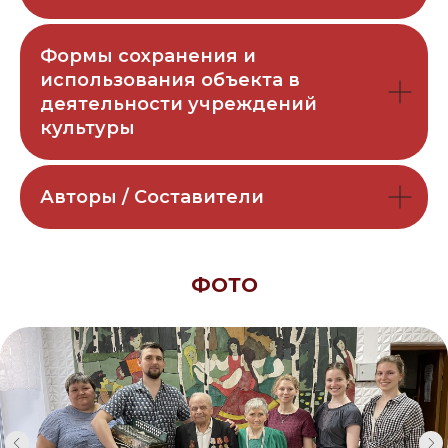
Формы сохранения и
использования объекта в
деятельности учреждений
культуры
Авторы / Составители
ФОТО
Исполняют: Молоков Павел
Илларионович, 1931 г.р. (родом из д.