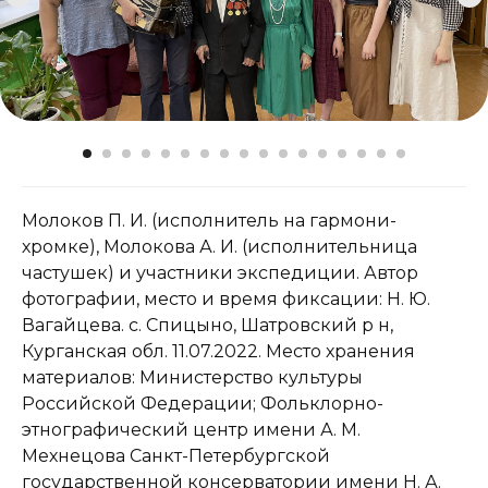
Сладчанка, гармонь-хромка),
Молокова Антонина Ильинична,
1937 г.р.
Молоков П. И. (исполнитель на гармони-
хромке), Молокова А. И. (исполнительница
частушек) и участники экспедиции. Автор
фотографии, место и время фиксации: Н. Ю.
Исполняют: Молоков Павел
Вагайцева. с. Спицыно, Шатровский р н,
Илларионович, 1931 г.р. (родом из д.
Курганская обл. 11.07.2022. Место хранения
Сладчанка, гармонь-хромка),
материалов: Министерство культуры
Молокова Антонина Ильинична,
Российской Федерации; Фольклорно-
1937 г.р.
этнографический центр имени А. М.
Мехнецова Санкт-Петербургской
государственной консерватории имени Н. А.