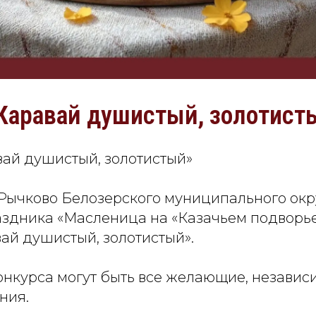
Каравай душистый, золотист
вай душистый, золотистый»
. Рычково Белозерского муниципального окру
аздника «Масленица на «Казачьем подворье
ай душистый, золотистый».
нкурса могут быть все желающие, независи
ния.