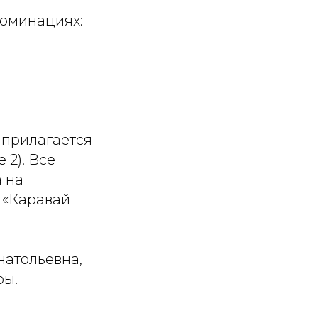
номинациях:
 прилагается
2). Все
 на
 «Каравай
натольевна,
ры.