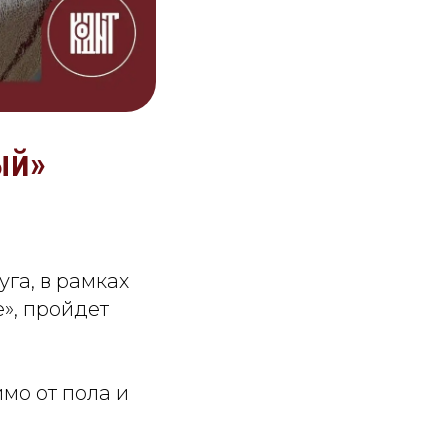
ый»
га, в рамках
», пройдет
мо от пола и