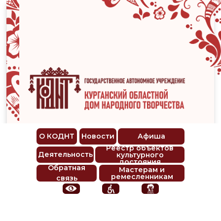
О КОДНТ
Новости
Афиша
Реестр объектов
Деятельность
культурного
достояния
Обратная
Мастерам и
ремесленникам
связь