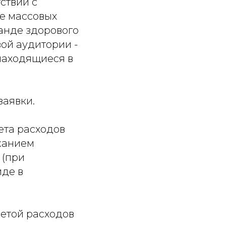
ствии с
е массовых
анде здорового
ой аудитории -
 находящиеся в
заявки.
ета расходов
жанием
 (при
иде в
метой расходов