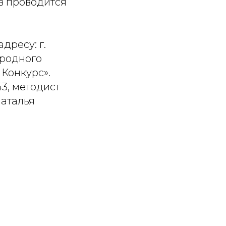
ов проводится
дресу: г.
ародного
 Конкурс».
43, методист
аталья