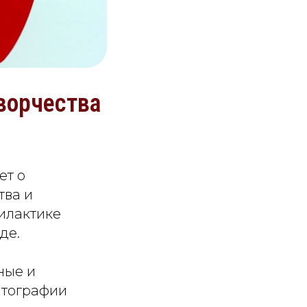
ворчества
ет о
тва и
илактике
де.
ные и
атографии