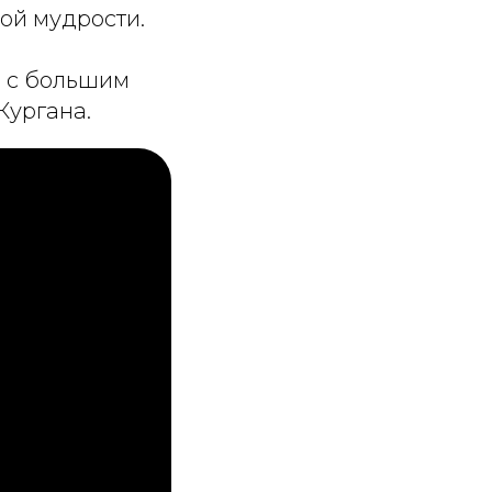
ой мудрости.
и с большим
Кургана.