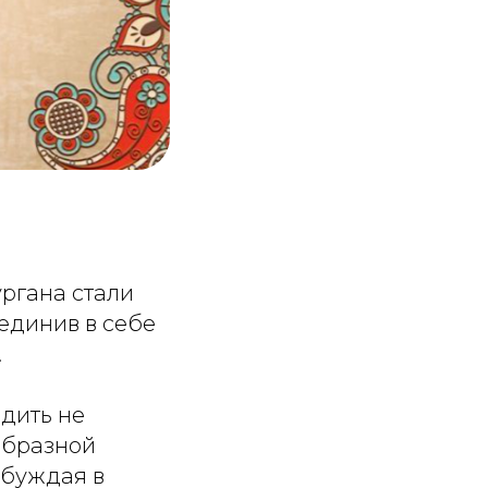
ргана стали
единив в себе
.
одить не
образной
обуждая в