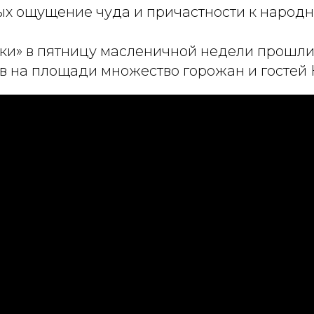
лых ощущение чуда и причастности к народн
ки» в пятницу масленичной недели прошл
в на площади множество горожан и гостей 