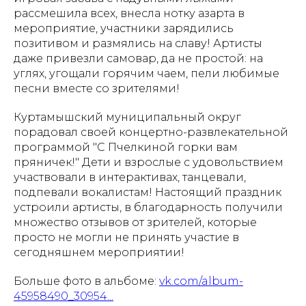
рассмешила всех, внесла нотку азарта в
мероприятие, участники зарядились
позитивом и размялись на славу! Артисты
даже привезли самовар, да не простой: на
углях, угощали горячим чаем, пели любимые
песни вместе со зрителями!
Куртамышский муниципальный округ
порадовал своей концертно-развлекательной
программой "С Пчелкиной горки вам
пряничек!" Дети и взрослые с удовольствием
участвовали в интерактивах, танцевали,
подпевали вокалистам! Настоящий праздник
устроили артисты, в благодарность получили
множество отзывов от зрителей, которые
просто не могли не принять участие в
сегодняшнем мероприятии!
Больше фото в альбоме:
vk.com/album-
45958490_30954...