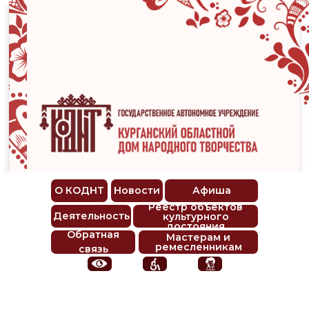
О КОДНТ
Новости
Афиша
Реестр объектов
Деятельность
культурного
достояния
Обратная
Мастерам и
ремесленникам
связь