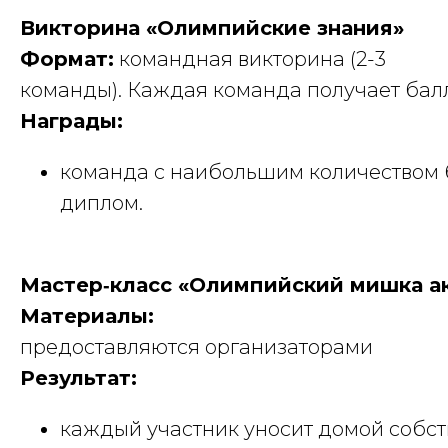
Викторина «Олимпийские знания»
Формат:
командная викторина (2-3
команды). Каждая команда получает балл
Награды:
команда с наибольшим количеством 
диплом.
Мастер‑класс «Олимпийский мишка а
Управление культуры
Курганской области
Материалы:
Государственное автономное учреждение
"Курганский областной Дом народного
предоставляются организаторами
творчества"
Результат:
© 2025 все права защищены
каждый участник уносит домой собс