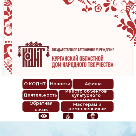
О КОДНТ
Новости
Афиша
Реестр объектов
Деятельность
культурного
достояния
Обратная
Мастерам и
ремесленникам
связь